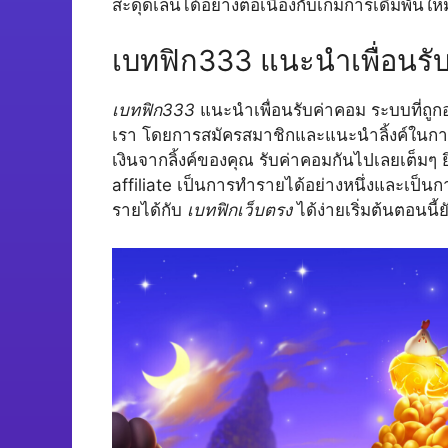
สะดุดเล่นได้อย่างต่อเนื่องกับเกมการเดิมพันให
เบทฟิก333 แนะนำเพื่อนรั
เบทฟิก333
แนะนำเพื่อนรับค่าคอม ระบบที่ถูก
เรา โดยการสมัครสมาชิกและแนะนำลิ้งค์ในกา
เงินจากลิ้งค์ของคุณ รับค่าคอมกันไปเลยเต็มๆ
affiliate เป็นการทำรายได้อย่างหนึ่งและเป็น
รายได้กับ
เบทฟิกเว็บตรง
ได้ง่ายเริ่มต้นตอนนี