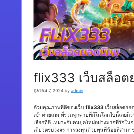
flix333 เว็บสล็อ
ตุลาคม 7, 2024
by
admin
ด้วยคุณภาพที่ดีของเว็บ
flix333
เว็บสล็อตยอดน
เข้าค่ายเกม ที่รวมทุกค่ายที่มีในโลกใบนี้เลยก
เลือกที่ดี เหมาะกับคนยุคใหม่อย่างมากที่รักในก
เดียวครบวงจร การลงทุนด้วยทุนที่น้อยที่สามารถ