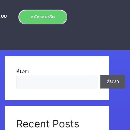
ระบบ
สมัครสมาชิก
ค้นหา
ค้นหา
Recent Posts