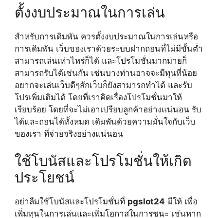
ตั้งงบประมาณในการเล่น
สำหรับการเดิมพัน ควรตั้งงบประมาณในการเล่นหรือ
การเดิมพัน เว็บของเราด้วยระบบฝากถอนที่ไม่มีขั้นต่ำ
สามารถเล่นเท่าไหร่ก็ได้ และโปรโมชั่นมากมายก็
สามารถรับได้เช่นกัน เช่นบางท่านอาจจะมีทุนที่น้อย
อยากจะเล่นเว็บดีๆสักเว็บก็ยังสามารถทำได้ และรับ
โปรเพิ่มเติมได้ โดยที่เราคิดเรื่องโปรโมชั่นมาให้
เรียบร้อย โดยที่จะไม่เอาเปรียบลูกค้าอย่างแน่นอน รับ
ได้และถอนได้ทั้งหมด เดิมพันด้วยความมั่นใจกับเว็บ
ของเรา ที่จ่ายจริงอย่างแน่นอน
ใช้โบนัสและโปรโมชั่นให้เกิด
ประโยชน์
อย่าลืมใช้โบนัสและโปรโมชั่นที่
pgslot24
มีให้ เพื่อ
เพิ่มทุนในการเล่นและเพิ่มโอกาสในการชนะ เช่นหาก