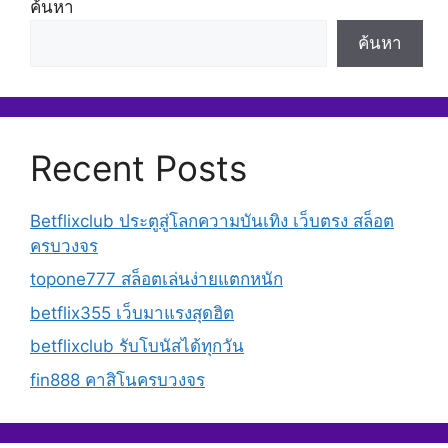
ค้นหา
ค้นหา
Recent Posts
Betflixclub ประตูสู่โลกความบันเทิง เว็บตรง สล็อต
ครบวงจร
topone777 สล็อตเล่นง่ายแตกหนัก
betflix355 เว็บมาแรงสุดฮิต
betflixclub รับโบนัสได้ทุกวัน
fin888 คาสิโนครบวงจร