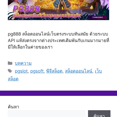
pg888 สล็อตออนไลน์เว็บตรงระบบทันสมัย ด้วยระบบ
API แท้ส่งตรงจากต่างประเทศเดิมพันกับเกมมากมายที่
มีให้เลือกในค่ายของเรา
บทความ
pgslot
,
pgsoft
,
พีจีสล็อต
,
สล็อตออนไลน์
,
เว็บ
สล็อต
ค้นหา
ค้นหา