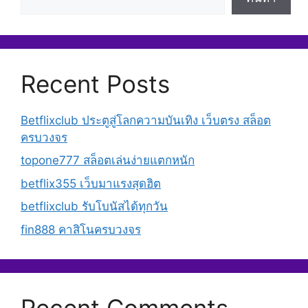
Recent Posts
Betflixclub ประตูสู่โลกความบันเทิง เว็บตรง สล็อต
ครบวงจร
topone777 สล็อตเล่นง่ายแตกหนัก
betflix355 เว็บมาแรงสุดฮิต
betflixclub รับโบนัสได้ทุกวัน
fin888 คาสิโนครบวงจร
Recent Comments