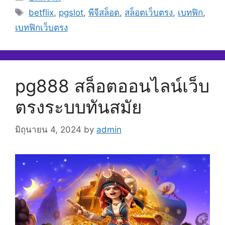
betflix
,
pgslot
,
พีจีสล็อต
,
สล็อตเว็บตรง
,
เบทฟิก
,
เบทฟิกเว็บตรง
pg888 สล็อตออนไลน์เว็บ
ตรงระบบทันสมัย
มิถุนายน 4, 2024
by
admin