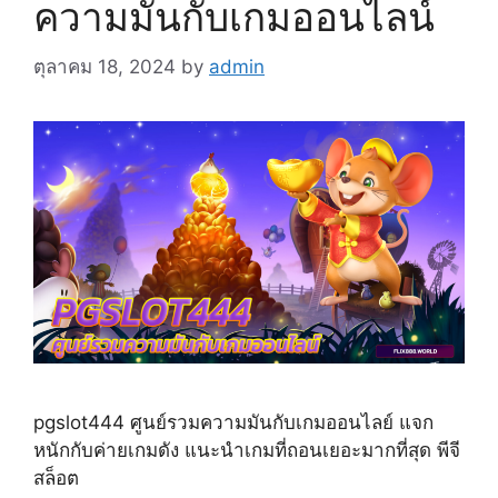
ความมันกับเกมออนไลน์
ตุลาคม 18, 2024
by
admin
pgslot444 ศูนย์รวมความมันกับเกมออนไลย์ แจก
หนักกับค่ายเกมดัง แนะนำเกมที่ถอนเยอะมากที่สุด พีจี
สล็อต