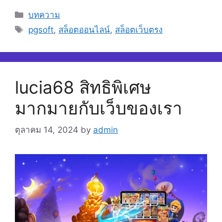
บทความ
pgsoft
,
สล็อตออนไลน์
,
สล็อตเว็บตรง
lucia68 สิทธิพิเศษ
มากมายกับเว็บของเรา
ตุลาคม 14, 2024
by
admin