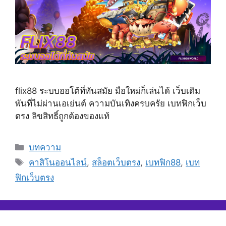
flix88 ระบบออโต้ที่ทันสมัย มือใหม่ก็เล่นได้ เว็บเดิม
พันที่ไม่ผ่านเอเย่นต์ ความบันเทิงครบครัย เบทฟิกเว็บ
ตรง ลิขสิทธิ์ถูกต้องของแท้
บทความ
คาสิโนออนไลน์
,
สล็อตเว็บตรง
,
เบทฟิก88
,
เบท
ฟิกเว็บตรง