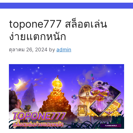
topone777 สล็อตเล่น
ง่ายแตกหนัก
ตุลาคม 26, 2024
by
admin