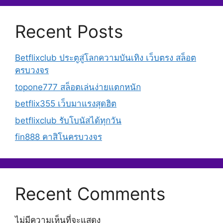
Recent Posts
Betflixclub ประตูสู่โลกความบันเทิง เว็บตรง สล็อต
ครบวงจร
topone777 สล็อตเล่นง่ายแตกหนัก
betflix355 เว็บมาแรงสุดฮิต
betflixclub รับโบนัสได้ทุกวัน
fin888 คาสิโนครบวงจร
Recent Comments
ไม่มีความเห็นที่จะแสดง